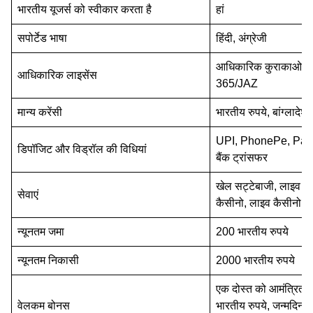
भारतीय यूजर्स को स्‍वीकार करता है
हां
किसी मित्र को आमंत्रित करें
सपोर्टेड भाषा
हिंदी, अंग्रेजी
जन्‍मदिन का उपहार
स्लॉट में कैशबैक
आधिकारिक कुराकाओ लाइ
आधिकारिक लाइसेंस
365/JAZ
साप्‍ताहिक लॉटरी
मान्‍य करेंसी
भारतीय रुपये, बांग्‍लादेश
UPI, PhonePe, Pay
डिपॉजिट और विड्रॉल की विधियां
बैंक ट्रांसफर
खेल सट्टेबाजी, लाइव स
जमा कैसे करें?
सेवाएं
कैसीनो, लाइव कैसीनो, 
पैसे कैसे निकालें?
न्‍यूनतम जमा
200 भारतीय रुपये
न्‍यूनतम निकासी
2000 भारतीय रुपये
क्रिकेट
एक दोस्त को आमंत्रित 
वेलकम बोनस
भारतीय रुपये, जन्मदिन क
फ़ुटबॉल