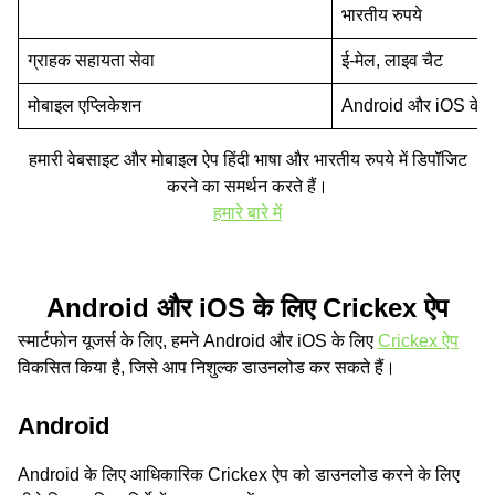
भारतीय रुपये
साइबर स्पोर्ट्स
ग्राहक सहायता सेवा
ई-मेल, लाइव चैट
कबड्डी
UFC
मोबाइल एप्लिकेशन
Android और iOS के लि
बेसबॉल
हमारी वेबसाइट और मोबाइल ऐप हिंदी भाषा और भारतीय रुपये में डिपॉजिट
टेनिस
करने का समर्थन करते हैं।
मुक्केबाज़ी
हमारे बारे में
डोटा 2
Android और iOS के लिए Crickex ऐप
लीग ऑफ लेजेंड्स
स्मार्टफोन यूजर्स के लिए, हमने Android और iOS के लिए
Crickex ऐप
विकसित किया है, जिसे आप निशुल्‍क डाउनलोड कर सकते हैं।
स्टारक्राफ्ट 2
CS:GO
Android
Android के लिए आधिकारिक Crickex ऐप को डाउनलोड करने के लिए